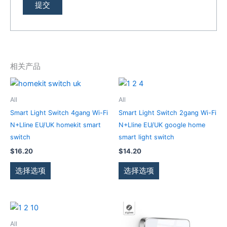
相关产品
本
本
产
产
All
All
品
品
Smart Light Switch 4gang Wi-Fi
Smart Light Switch 2gang Wi-Fi
有
有
N+Lline EU/UK homekit smart
N+Lline EU/UK google home
多
多
switch
smart light switch
种
种
$
16.20
$
14.20
变
变
体。
体。
选择选项
选择选项
可
可
在
在
产
产
本
本
品
品
产
产
All