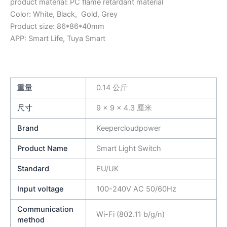
product material: PC flame retardant material
Color: White, Black, Gold, Grey
Product size: 86*86*40mm
APP: Smart Life, Tuya Smart
重量
0.14 公斤
尺寸
9 × 9 × 4.3 厘米
Brand
Keepercloudpower
Product Name
Smart Light Switch
Standard
EU/UK
Input voltage
100-240V AC 50/60Hz
Communication
Wi-Fi (802.11 b/g/n)
method