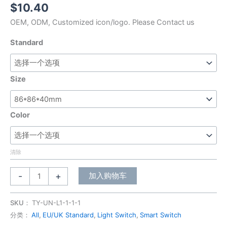
$
10.40
OEM, ODM, Customized icon/logo. Please Contact us
Standard
Size
Color
清除
-
+
加入购物车
SKU：
TY-UN-L1-1-1-1
分类：
All
,
EU/UK Standard
,
Light Switch
,
Smart Switch