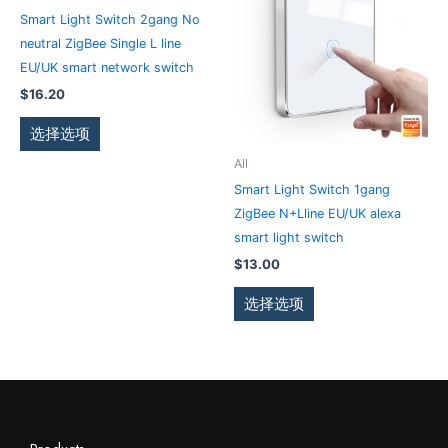
页
页
品
品
Smart Light Switch 2gang No
面
面
有
有
neutral ZigBee Single L line
上
上
多
多
EU/UK smart network switch
选
选
种
种
$
16.20
择
择
变
变
这
这
体。
体。
选择选项
些
些
可
可
All
选
选
在
在
Smart Light Switch 1gang
项
项
产
产
ZigBee N+Lline EU/UK alexa
品
品
smart light switch
页
页
$
13.00
面
面
上
上
选择选项
选
选
择
择
这
这
些
些
选
选
项
项