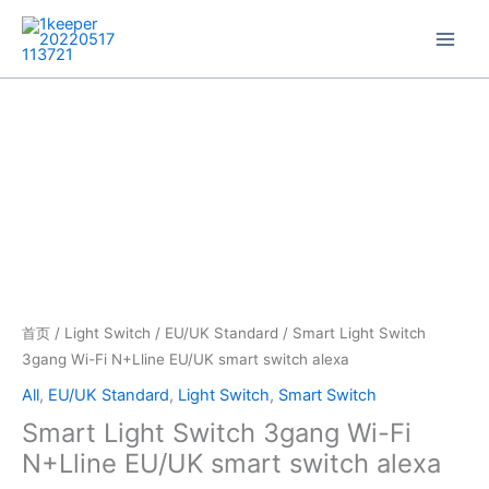
跳
至
内
容
Smart
Light
Switch
3gang
Wi-
Fi
N+Lline
EU/UK
smart
switch
首页
/
Light Switch
/
EU/UK Standard
/ Smart Light Switch
alexa
3gang Wi-Fi N+Lline EU/UK smart switch alexa
数
All
,
EU/UK Standard
,
Light Switch
,
Smart Switch
量
Smart Light Switch 3gang Wi-Fi
N+Lline EU/UK smart switch alexa