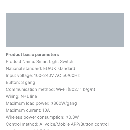
描述
其他信息
用户评价 (0)
Product basic parameters
Product Name: Smart Light Switch
National standard: EU/UK standard
Input voltage: 100-240V AC 50/60Hz
Button: 3 gang
Communication method: Wi-Fi (802.11 b/g/n)
Wiring: N+L line
Maximum load power: ≤800W/gang
Maximum current: 10A
Wireless power consumption: ≤0.3W
Control method: AI voice/Mobile APP/Button control