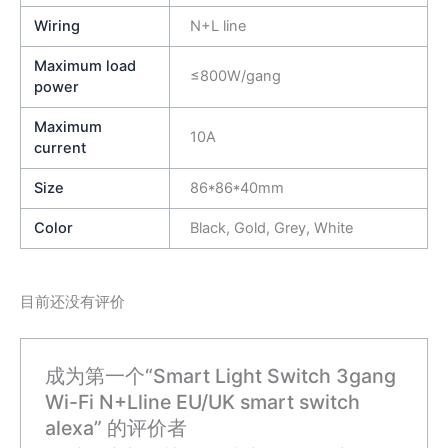
Wiring
N+L line
Maximum load
≤800W/gang
power
Maximum
10A
current
Size
86*86*40mm
Color
Black, Gold, Grey, White
目前还没有评价
成为第一个“Smart Light Switch 3gang
Wi-Fi N+Lline EU/UK smart switch
alexa” 的评价者