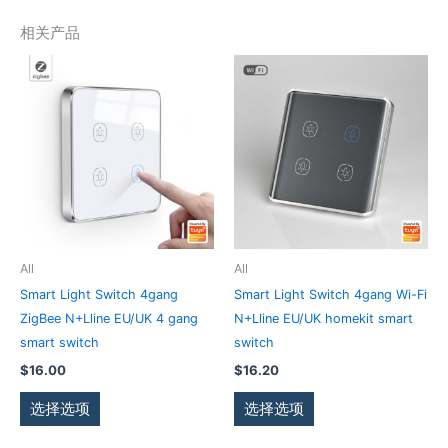
相关产品
本
本
产
产
品
品
有
有
多
多
种
种
变
变
体。
体。
可
可
All
All
在
在
Smart Light Switch 4gang
Smart Light Switch 4gang Wi-Fi
产
产
ZigBee N+Lline EU/UK 4 gang
N+Lline EU/UK homekit smart
品
品
smart switch
switch
页
页
$
16.00
$
16.20
面
面
上
上
选择选项
选择选项
选
选