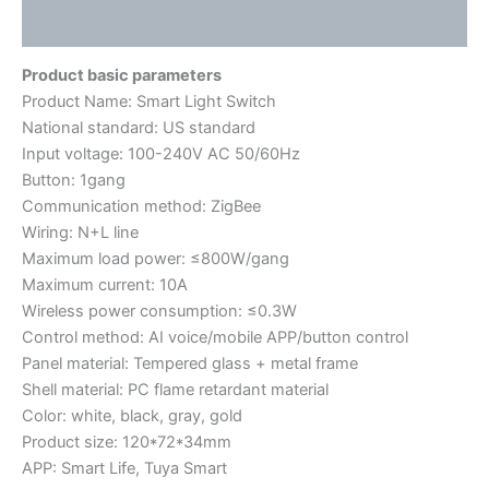
用户评价 (0)
Product basic parameters
Product Name: Smart Light Switch
National standard: US standard
Input voltage: 100-240V AC 50/60Hz
Button: 1gang
Communication method: ZigBee
Wiring: N+L line
Maximum load power: ≤800W/gang
Maximum current: 10A
Wireless power consumption: ≤0.3W
Control method: AI voice/mobile APP/button control
Panel material: Tempered glass + metal frame
Shell material: PC flame retardant material
Color: white, black, gray, gold
Product size: 120*72*34mm
APP: Smart Life, Tuya Smart