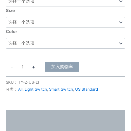
Size
Color
-
+
加入购物车
SKU：
TY-Z-US-L1
分类：
All
,
Light Switch
,
Smart Switch
,
US Standard
描述
其他信息