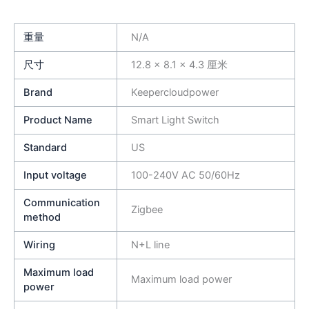
重量
N/A
尺寸
12.8 × 8.1 × 4.3 厘米
Brand
Keepercloudpower
Product Name
Smart Light Switch
Standard
US
Input voltage
100-240V AC 50/60Hz
Communication
Zigbee
method
Wiring
N+L line
Maximum load
Maximum load power
power