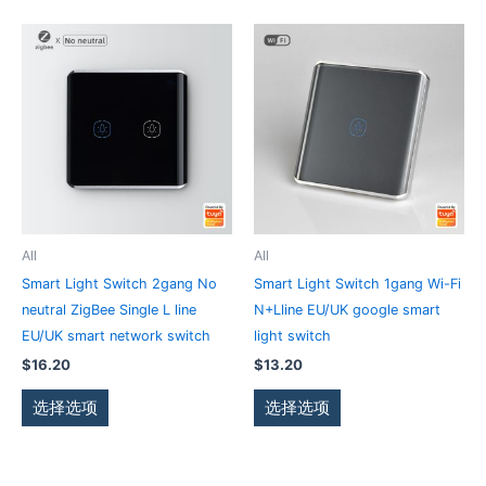
择
择
这
这
本
本
些
些
产
产
选
选
品
品
项
项
有
有
多
多
种
种
变
变
体。
体。
可
可
All
All
在
在
Smart Light Switch 2gang No
Smart Light Switch 1gang Wi-Fi
产
产
neutral ZigBee Single L line
N+Lline EU/UK google smart
品
品
EU/UK smart network switch
light switch
页
页
$
16.20
$
13.20
面
面
上
上
选择选项
选择选项
选
选
择
择
这
这