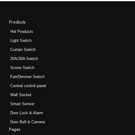
些
些
选
选
项
项
Products
Hot Products
Light Switch
Curtain Switch
20A/30A Swtich
Scene Switch
Fan/Dimmer Swtich
Central control panel
Wall Socket
Smart Sensor
Door Lock & Alarm
Door Bell & Camera
Pages