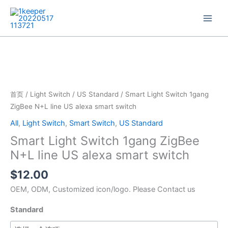
跳
至
内
容
Smart
Light
Switch
1gang
ZigBee
首页
/
Light Switch
/
US Standard
/ Smart Light Switch 1gang
N+L
ZigBee N+L line US alexa smart switch
line
All
,
Light Switch
,
Smart Switch
,
US Standard
US
Smart Light Switch 1gang ZigBee
alexa
smart
N+L line US alexa smart switch
switch
$
12.00
数
量
OEM, ODM, Customized icon/logo. Please Contact us
Standard