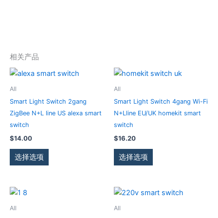
相关产品
本
本
产
产
All
All
品
品
Smart Light Switch 2gang
Smart Light Switch 4gang Wi-Fi
有
有
ZigBee N+L line US alexa smart
N+Lline EU/UK homekit smart
多
多
switch
switch
种
种
$
14.00
$
16.20
变
变
体。
体。
选择选项
选择选项
可
可
在
在
产
产
本
本
品
品
产
产
All
All
页
页
品
品