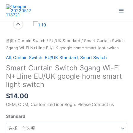
跳
至
内
容
Smart
Curtain
Switch
首页
/
Curtain Switch
/
EU/UK Standard
/ Smart Curtain Switch
3gang
3gang Wi-Fi N+Lline EU/UK google home smart light switch
Wi-
All
,
Curtain Switch
,
EU/UK Standard
,
Smart Switch
Fi
Smart Curtain Switch 3gang Wi-Fi
N+Lline
EU/UK
N+Lline EU/UK google home smart
google
light switch
home
$
14.00
smart
light
OEM, ODM, Customized icon/logo. Please Contact us
switch
Standard
数
量