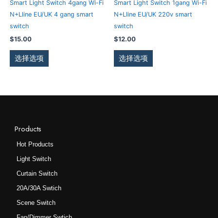
Smart Light Switch 4gang Wi-Fi
Smart Light Switch 1gang Wi-Fi
面
面
有
有
N+Lline EU/UK 4 gang smart
N+Lline EU/UK 220v smart
上
上
多
多
switch
switch
选
选
种
种
$
15.00
$
12.00
择
择
变
变
这
这
体。
体。
选择选项
选择选项
些
些
可
可
选
选
在
在
项
项
产
产
品
品
页
页
面
面
Products
上
上
Hot Products
选
选
Light Switch
择
择
这
这
Curtain Switch
些
些
20A/30A Swtich
选
选
Scene Switch
项
项
Fan/Dimmer Swtich