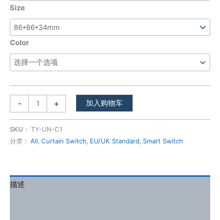
Size
Color
-
+
加入购物车
SKU：
TY-UN-C1
分类：
All
,
Curtain Switch
,
EU/UK Standard
,
Smart Switch
描述
其他信息