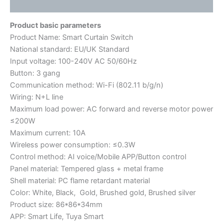
用户评价 (0)
Product basic parameters
Product Name: Smart Curtain Switch
National standard: EU/UK Standard
Input voltage: 100-240V AC 50/60Hz
Button: 3 gang
Communication method: Wi-Fi (802.11 b/g/n)
Wiring: N+L line
Maximum load power: AC forward and reverse motor power
≤200W
Maximum current: 10A
Wireless power consumption: ≤0.3W
Control method: AI voice/Mobile APP/Button control
Panel material: Tempered glass + metal frame
Shell material: PC flame retardant material
Color: White, Black, Gold, Brushed gold, Brushed silver
Product size: 86*86*34mm
APP: Smart Life, Tuya Smart