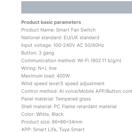
描述
其他信息
用户评价 (0)
Product basic parameters
Product Name: Smart Fan Switch
National standard: EU/UK standard
Input voltage: 100-240V AC 50/60Hz
Button: 3 gang
Communication method: Wi-Fi (802.11 b/g/n)
Wiring: N+L line
Maximum load: 400W
Wind speed level:5 speed adjustment
Control method: AI voice/Mobile APP/Button cont
Panel material: Tempered glass
Shell material: PC Flame retardant material
Color: White, Black
Product size: 86*86*34mm
APP: Smart Life, Tuya Smart