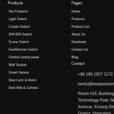
选
Products
Pages
择
Hot Products
Home
这
Light Switch
Products
些
Curtain Switch
Product List
选
项
20A/30A Swtich
About Us
Scene Switch
Download
Fan/Dimmer Swtich
Contact Us
Central control panel
Blog
Contact
Wall Socket
Smart Sensor
+86 188 1927 1172
Door Lock & Alarm
henry@keepersmar
Door Bell & Camera
Room 416, Buildin
Technology Park, N
Avenue, Xixiang St
District, Shenzhen