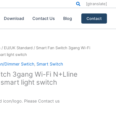
搜
[gtranslate]
索
Download
Contact Us
Blog
Contact
h
/
EU/UK Standard
/ Smart Fan Switch 3gang Wi-Fi
rt light switch
an/Dimmer Swtich
,
Smart Switch
tch 3gang Wi-Fi N+Lline
smart light switch
icon/logo. Please Contact us