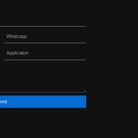
选
择
这
些
选
Whatsapp
项
Application
end