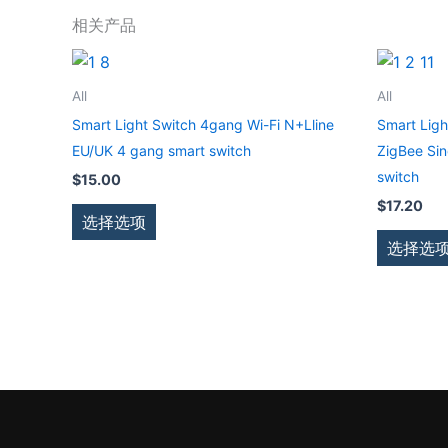
相关产品
本
产
All
All
品
Smart Light Switch 4gang Wi-Fi N+Lline
Smart Ligh
有
EU/UK 4 gang smart switch
ZigBee Sin
多
switch
$
15.00
种
$
17.20
变
选择选项
体。
选择选
可
在
产
品
页
面
上