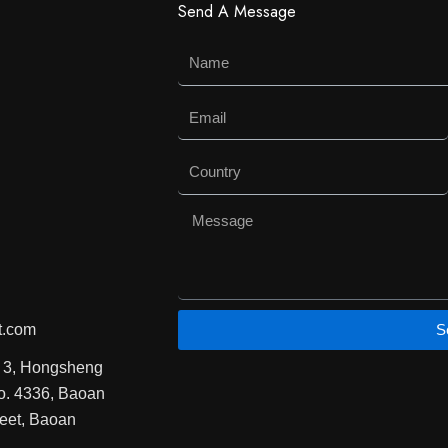
选
选
Send A Message
择
择
Name
这
这
些
些
选
选
Email
项
项
Country
Message
t.com
S
g 3, Hongsheng
o. 4336, Baoan
reet, Baoan