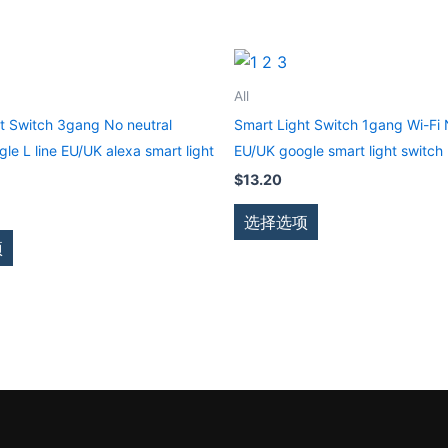
本
本
产
产
All
品
品
t Switch 3gang No neutral
Smart Light Switch 1gang Wi-Fi 
有
有
gle L line EU/UK alexa smart light
EU/UK google smart light switch
多
多
$
13.20
种
种
变
变
选择选项
体。
体。
项
可
可
在
在
产
产
品
品
页
页
面
面
上
上