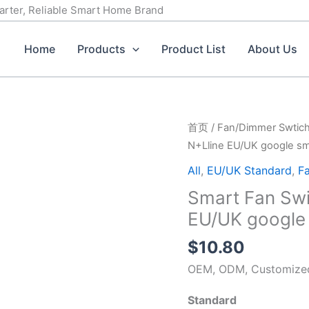
marter, Reliable Smart Home Brand
Home
Products
Product List
About Us
Smart
首页
/
Fan/Dimmer Swtic
Fan
N+Lline EU/UK google sma
Switch
All
,
EU/UK Standard
,
F
3gang
Smart Fan Swi
Wi-
EU/UK google 
Fi
N+Lline
$
10.80
EU/UK
OEM, ODM, Customized 
google
smart
Standard
light