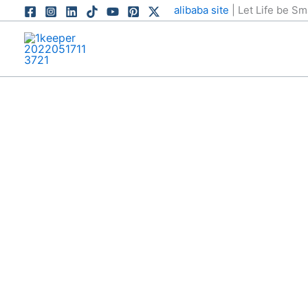
跳
alibaba site
| Let Life be S
至
内
容