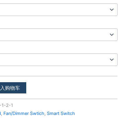
加入购物车
-1-2-1
d
,
Fan/Dimmer Swtich
,
Smart Switch