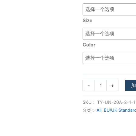
switch
数
Size
量
Color
-
+
SKU：
TY-UN-20A-2-1-1
分类：
All
,
EU/UK Standar