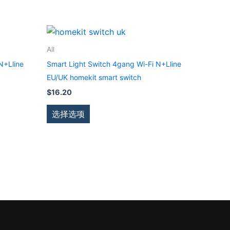
本
产
All
品
N+Lline
Smart Light Switch 4gang Wi-Fi N+Lline
有
EU/UK homekit smart switch
多
$
16.20
种
变
选择选项
体。
可
在
产
品
页
面
上