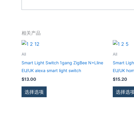
相关产品
本
产
All
All
品
Smart Light Switch 1gang ZigBee N+Lline
Smart Ligh
有
EU/UK alexa smart light switch
EU/UK home
多
$
13.00
$
15.20
种
变
选择选项
选择选
体。
可
在
产
品