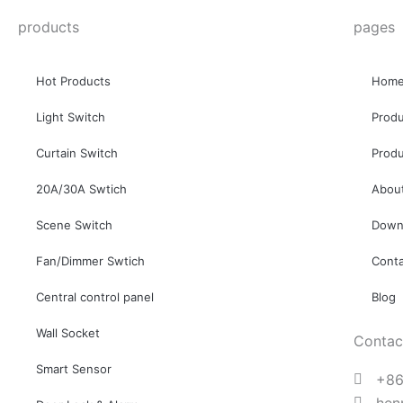
页
products
pages
面
上
选
Hot Products
Hom
择
Light Switch
Prod
这
些
Curtain Switch
Produ
选
20A/30A Swtich
Abou
项
Scene Switch
Down
Fan/Dimmer Swtich
Cont
Central control panel
Blog
Wall Socket
Contac
Smart Sensor
+86