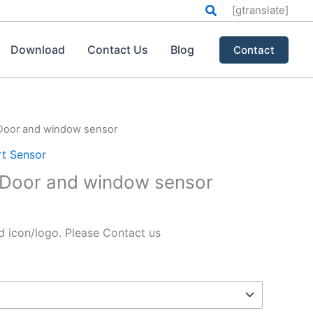
搜
[gtranslate]
索
Download
Contact Us
Blog
Contact
Door and window sensor
t Sensor
 Door and window sensor
icon/logo. Please Contact us