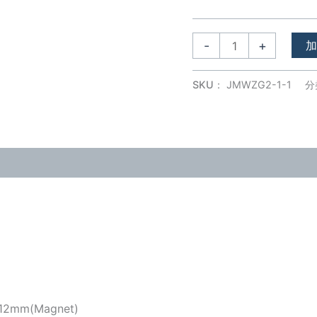
-
+
SKU：
JMWZG2-1-1
分
x12mm(Magnet)