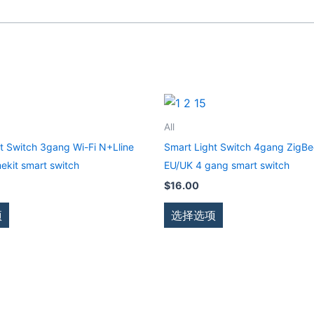
本
本
产
产
All
品
品
t Switch 3gang Wi-Fi N+Lline
Smart Light Switch 4gang ZigBe
有
有
kit smart switch
EU/UK 4 gang smart switch
多
多
$
16.00
种
种
变
变
项
选择选项
体。
体。
可
可
在
在
产
产
品
品