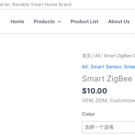
marter, Reliable Smart Home Brand
Home
Products
Product List
About Us
Smart
首页
/
All
/ Smart ZigBee 
ZigBee
All
,
Smart Sensor
,
Smar
Door
Smart ZigBee
and
window
$
10.00
sensor
OEM, ODM, Customized 
数
量
Color