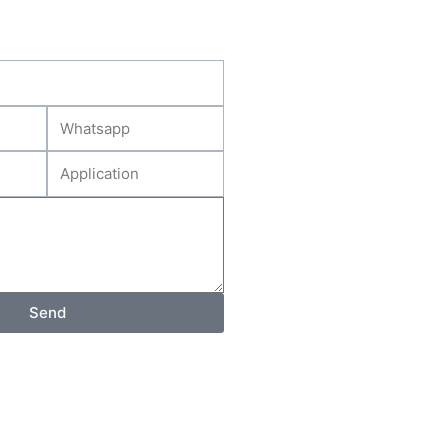
页
面
上
选
择
Whatsapp
这
Application
些
选
项
Send