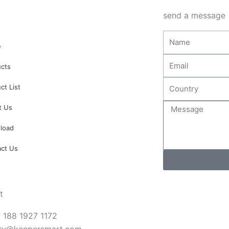
页
页
send a message
面
面
上
上
Name
选
选
e
择
择
Email
ucts
这
这
Country
些
些
ct List
选
选
Message
t Us
项
项
load
act Us
t
 188 1927 1172