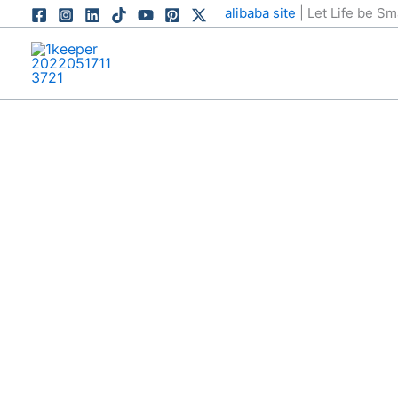
跳
alibaba site
| Let Life be S
至
内
容