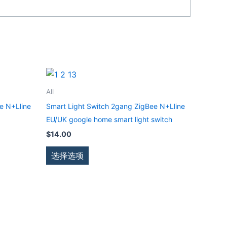
本
产
All
品
e N+Lline
Smart Light Switch 2gang ZigBee N+Lline
有
EU/UK google home smart light switch
多
$
14.00
种
变
选择选项
体。
可
在
产
品