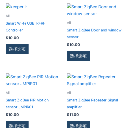
些
在
在
本
本
选
产
产
产
产
All
项
品
品
品
品
All
Smart Wi-Fi USB IR+RF
页
页
有
有
Controller
Smart ZigBee Door and window
面
面
多
多
sensor
$
10.00
上
上
种
种
$
10.00
选
选
变
变
选择选项
择
择
体。
体。
选择选项
这
这
可
可
些
些
在
在
选
选
产
产
本
本
项
项
品
品
产
产
页
页
品
品
All
All
面
面
有
有
Smart ZigBee PIR Motion
Smart ZigBee Repeater Signal
上
上
多
多
sensor JMPIR01
amplifier
选
选
种
种
$
10.00
$
11.00
择
择
变
变
这
这
体。
体。
选择选项
选择选项