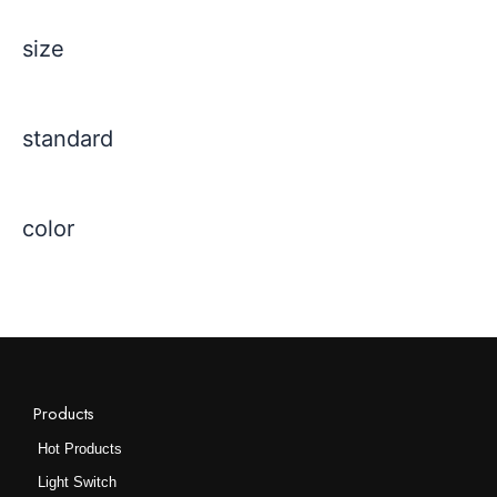
上
size
选
择
这
些
standard
选
项
color
Products
Hot Products
Light Switch