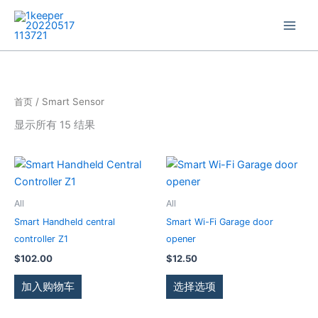
跳
至
内
容
首页
/ Smart Sensor
显示所有 15 结果
本
产
品
All
All
有
Smart Handheld central
Smart Wi-Fi Garage door
多
controller Z1
opener
种
$
102.00
$
12.50
变
体。
加入购物车
选择选项
可
在