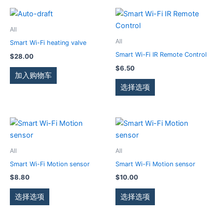
产
本
品
产
All
页
品
All
Smart Wi-Fi heating valve
面
有
Smart Wi-Fi IR Remote Control
$
28.00
上
多
$
6.50
选
种
加入购物车
择
变
选择选项
这
体。
些
可
选
在
本
本
项
产
产
产
品
品
品
All
All
页
有
有
Smart Wi-Fi Motion sensor
Smart Wi-Fi Motion sensor
面
多
多
$
8.80
$
10.00
上
种
种
选
变
变
选择选项
选择选项
择
体。
体。
这
可
可