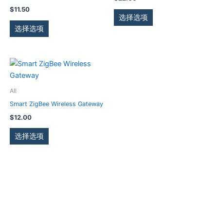
择
择
种
种
$
11.50
这
这
变
变
选择选项
些
些
体。
体。
选择选项
选
选
可
可
项
项
在
在
产
产
本
品
品
产
页
页
品
All
面
面
有
Smart ZigBee Wireless Gateway
上
上
多
$
12.00
选
选
种
择
择
变
选择选项
这
这
体。
些
些
可
选
选
在
项
项
产
品
页
面