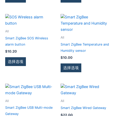
些
些
可
可
选
选
在
在
项
项
产
产
本
本
品
品
产
产
页
页
品
品
All
面
面
有
有
All
Smart ZigBee SOS Wireless
上
上
多
多
alarm button
Smart ZigBee Temperature and
选
选
种
种
Humidity sensor
$
10.20
择
择
变
变
$
10.00
这
这
体。
体。
选择选项
些
些
可
可
选择选项
选
选
在
在
项
项
产
产
品
品
本
本
页
页
产
产
面
面
品
品
All
All
上
上
有
有
Smart ZigBee USB Multi-mode
Smart ZigBee Wired Gateway
选
选
多
多
Gateway
$
22.00