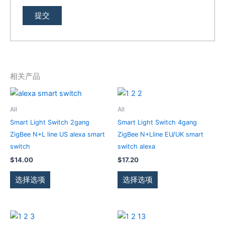
相关产品
本
本
产
产
All
All
品
品
Smart Light Switch 2gang
Smart Light Switch 4gang
有
有
ZigBee N+L line US alexa smart
ZigBee N+Lline EU/UK smart
多
多
switch
switch alexa
种
种
$
14.00
$
17.20
变
变
体。
体。
选择选项
选择选项
可
可
在
在
产
产
本
本