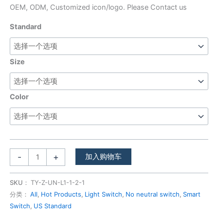
OEM, ODM, Customized icon/logo. Please Contact us
Standard
Size
Color
-
+
加入购物车
SKU：
TY-Z-UN-L1-1-2-1
分类：
All
,
Hot Products
,
Light Switch
,
No neutral switch
,
Smart
Switch
,
US Standard