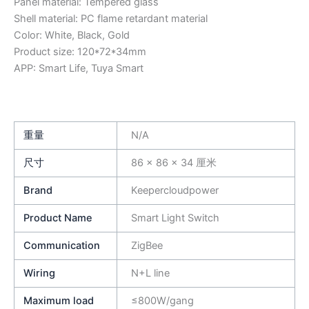
Panel material: Tempered glass
Shell material: PC flame retardant material
Color: White, Black, Gold
Product size: 120*72*34mm
APP: Smart Life, Tuya Smart
重量
N/A
尺寸
86 × 86 × 34 厘米
Brand
Keepercloudpower
Product Name
Smart Light Switch
Communication
ZigBee
Wiring
N+L line
Maximum load
≤800W/gang