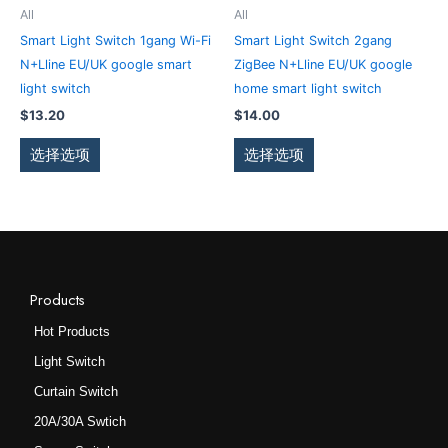
品
品
产
产
All
All
页
页
品
品
Smart Light Switch 1gang Wi-Fi
Smart Light Switch 2gang
面
面
有
有
N+Lline EU/UK google smart
ZigBee N+Lline EU/UK google
上
上
多
多
light switch
home smart light switch
选
选
种
种
$
13.20
$
14.00
择
择
变
变
这
这
体。
体。
选择选项
选择选项
些
些
可
可
选
选
在
在
项
项
产
产
品
品
页
页
面
面
Products
上
上
Hot Products
选
选
Light Switch
择
择
这
这
Curtain Switch
些
些
20A/30A Swtich
选
选