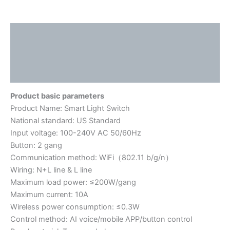
描述
其他信息
用户评价 (0)
Product basic parameters
Product Name: Smart Light Switch
National standard: US Standard
Input voltage: 100-240V AC 50/60Hz
Button: 2 gang
Communication method: WiFi（802.11 b/g/n）
Wiring: N+L line & L line
Maximum load power: ≤200W/gang
Maximum current: 10A
Wireless power consumption: ≤0.3W
Control method: AI voice/mobile APP/button control