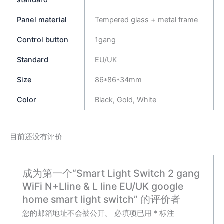
standard
Panel material
Tempered glass + metal frame
Control button
1gang
Standard
EU/UK
Size
86*86*34mm
Color
Black, Gold, White
目前还没有评价
成为第一个“Smart Light Switch 2 gang
WiFi N+Lline & L line EU/UK google
home smart light switch” 的评价者
您的邮箱地址不会被公开。
必填项已用
*
标注