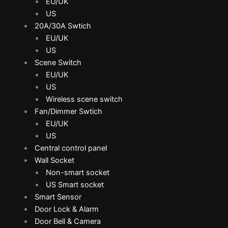
EU/UK
US
20A/30A Swtich
EU/UK
US
Scene Switch
EU/UK
US
Wireless scene switch
Fan/Dimmer Swtich
EU/UK
US
Central control panel
Wall Socket
Non-smart socket
US Smart socket
Smart Sensor
Door Lock & Alarm
Door Bell & Camera