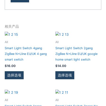
相关产品
本
本
产
产
All
All
品
品
Smart Light Switch 4gang
Smart Light Switch 2gang
有
有
ZigBee N+Lline EU/UK 4 gang
ZigBee N+Lline EU/UK google
多
多
smart switch
home smart light switch
种
种
$
16.00
$
14.00
变
变
体。
体。
选择选项
选择选项
可
可
在
在
产
产
本
本
品
品
产
产
All
All
页
页
品
品