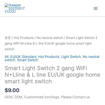
跳
至
内
容
Smart
Light
Switch
2
首页
/
Hot Products
/
No neutral switch
/ Smart Light Switch 2
gang
gang WiFi N+Lline & L line EU/UK google home smart light
WiFi
switch
N+Lline
All
,
EU/UK Standard
,
Hot Products
,
Light Switch
,
No neutral
&
switch
,
Smart Switch
L
Smart Light Switch 2 gang WiFi
line
N+Lline & L line EU/UK google home
EU/UK
smart light switch
google
home
$
9.00
smart
OEM, ODM, Customized icon/logo. Please Contact us
light
switch