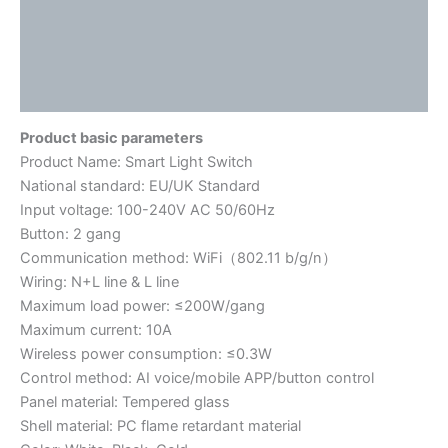
描述
其他信息
用户评价 (0)
Product basic parameters
Product Name: Smart Light Switch
National standard: EU/UK Standard
Input voltage: 100-240V AC 50/60Hz
Button: 2 gang
Communication method: WiFi（802.11 b/g/n）
Wiring: N+L line & L line
Maximum load power: ≤200W/gang
Maximum current: 10A
Wireless power consumption: ≤0.3W
Control method: AI voice/mobile APP/button control
Panel material: Tempered glass
Shell material: PC flame retardant material