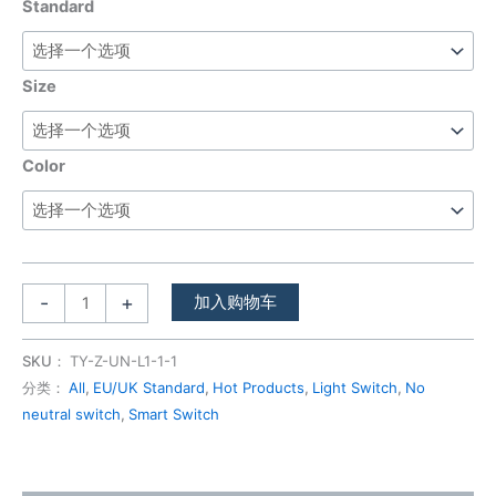
Standard
数
量
Size
Color
-
+
加入购物车
SKU：
TY-Z-UN-L1-1-1
分类：
All
,
EU/UK Standard
,
Hot Products
,
Light Switch
,
No
neutral switch
,
Smart Switch