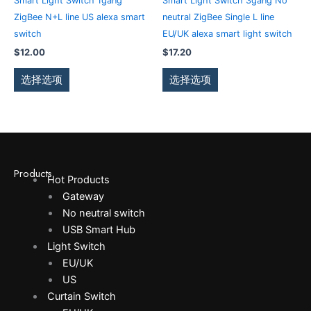
Smart Light Switch 1gang
Smart Light Switch 3gang No
面
面
有
有
ZigBee N+L line US alexa smart
neutral ZigBee Single L line
上
上
多
多
switch
EU/UK alexa smart light switch
选
选
种
种
$
12.00
$
17.20
择
择
变
变
这
这
体。
体。
选择选项
选择选项
些
些
可
可
选
选
在
在
项
项
产
产
品
品
页
页
Products
面
面
Hot Products
上
上
Gateway
选
选
No neutral switch
择
择
USB Smart Hub
这
这
Light Switch
些
些
EU/UK
选
选
US
项
项
Curtain Switch