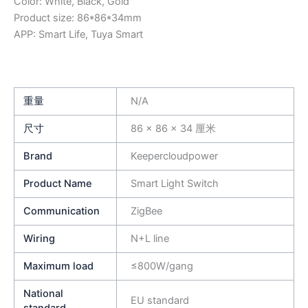
Color: White, Black, Gold
Product size: 86*86*34mm
APP: Smart Life, Tuya Smart
重量
N/A
尺寸
86 × 86 × 34 厘米
Brand
Keepercloudpower
Product Name
Smart Light Switch
Communication
ZigBee
Wiring
N+L line
Maximum load
≤800W/gang
National
EU standard