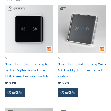
本
本
产
产
品
品
有
有
多
多
种
种
变
变
体。
体。
可
可
All
All
在
在
Smart Light Switch 2gang No
Smart Light Switch 3gang Wi-Fi
产
产
neutral ZigBee Single L line
N+Lline EU/UK homekit smart
品
品
EU/UK smart network switch
switch
页
页
$
16.20
$
15.20
面
面
上
上
选择选项
选择选项
选
选
择
择
这
这
本
本