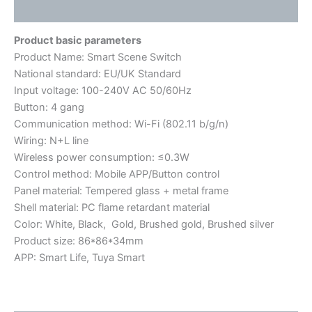
用户评价 (0)
Product basic parameters
Product Name: Smart Scene Switch
National standard: EU/UK Standard
Input voltage: 100-240V AC 50/60Hz
Button: 4 gang
Communication method: Wi-Fi (802.11 b/g/n)
Wiring: N+L line
Wireless power consumption: ≤0.3W
Control method: Mobile APP/Button control
Panel material: Tempered glass + metal frame
Shell material: PC flame retardant material
Color: White, Black, Gold, Brushed gold, Brushed silver
Product size: 86*86*34mm
APP: Smart Life, Tuya Smart