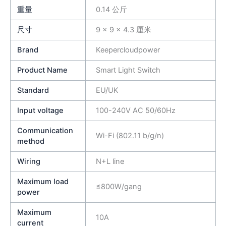
重量
0.14 公斤
尺寸
9 × 9 × 4.3 厘米
Brand
Keepercloudpower
Product Name
Smart Light Switch
Standard
EU/UK
Input voltage
100-240V AC 50/60Hz
Communication
Wi-Fi (802.11 b/g/n)
method
Wiring
N+L line
Maximum load
≤800W/gang
power
Maximum
10A
current