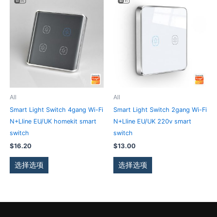
些
些
产
产
选
选
品
品
项
项
有
有
多
多
种
种
变
变
体。
体。
可
可
All
All
在
在
Smart Light Switch 4gang Wi-Fi
Smart Light Switch 2gang Wi-Fi
产
产
N+Lline EU/UK homekit smart
N+Lline EU/UK 220v smart
品
品
switch
switch
页
页
$
16.20
$
13.00
面
面
上
上
选择选项
选择选项
选
选
择
择
这
这
些
些