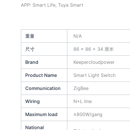
APP: Smart Life, Tuya Smart
重量
N/A
尺寸
86 × 86 × 34 厘米
Brand
Keepercloudpower
Product Name
Smart Light Switch
Communication
ZigBee
Wiring
N+L line
Maximum load
≤800W/gang
National