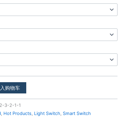
加入购物车
2-3-2-1-1
d
,
Hot Products
,
Light Switch
,
Smart Switch