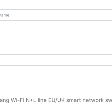
frame
ng Wi-Fi N+L line EU/UK smart network 