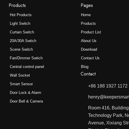
选
Products
Pages
择
Hot Products
Home
这
Light Switch
Products
些
Curtain Switch
Product List
选
项
20A/30A Swtich
About Us
Scene Switch
Download
Fan/Dimmer Swtich
Contact Us
Central control panel
Blog
Contact
Wall Socket
Smart Sensor
+86 188 1927 1172
Door Lock & Alarm
henry@keepersmar
Door Bell & Camera
Room 416, Buildin
Technology Park, N
Avenue, Xixiang St