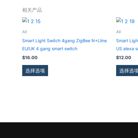
相关产品
本
产
All
All
品
Smart Light Switch 4gang ZigBee N+Lline
Smart Ligh
有
EU/UK 4 gang smart switch
US alexa s
多
$
16.00
$
12.00
种
变
选择选项
选择选
体。
可
在
产
品
页
面
上