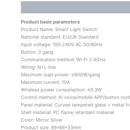
描述
其他信息
用户评价 (0)
Product basic parameters
Product Name: Smart Light Switch
National standard: EU/UK Standard
Input voltage: 100-240V AC 50/60Hz
Button: 3 gang
Communication method: Wi-Fi 2.4GHz
Wiring: N+L line
Maximum load power: ≤800W/gang
Maximum current: 10A
Wireless power consumption: ≤0.3W
Control method: AI voice/mobile APP/button cont
Panel material: Curved tempered glass + metal f
Shell material: PC flame retardant material
Color: Mirror Silver
Product size: 86*86*33mm