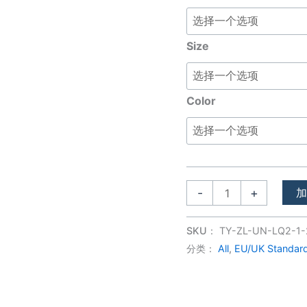
network
switch
Size
数
量
Color
-
+
SKU：
TY-ZL-UN-LQ2-1-
分类：
All
,
EU/UK Standar