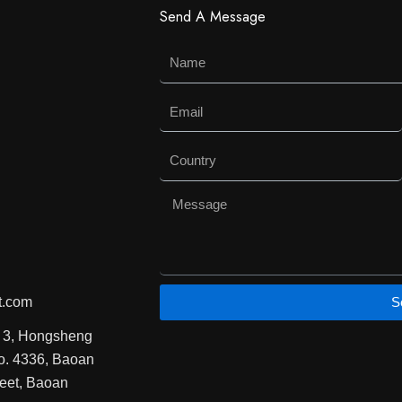
选
选
Send A Message
择
择
Name
这
这
些
些
选
选
Email
项
项
Country
Message
t.com
S
g 3, Hongsheng
o. 4336, Baoan
reet, Baoan