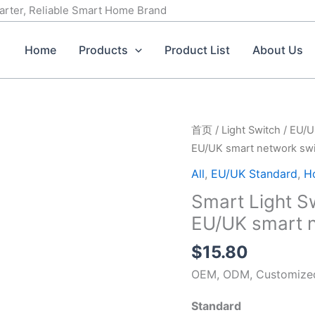
marter, Reliable Smart Home Brand
Home
Products
Product List
About Us
Smart
首页
/
Light Switch
/
EU/U
Light
EU/UK smart network sw
Switch
All
,
EU/UK Standard
,
H
3
Smart Light S
gang
EU/UK smart n
Wi-
Fi
$
15.80
N+L
OEM, ODM, Customized 
line
EU/UK
Standard
smart