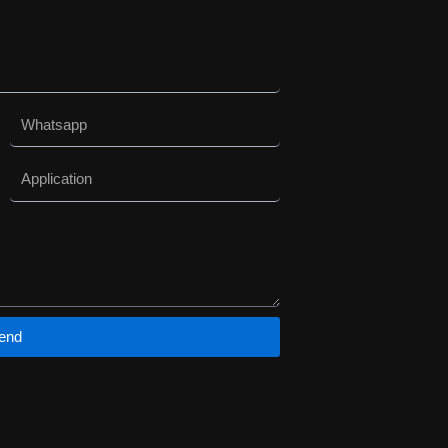
选
择
这
些
选
Whatsapp
项
Application
end