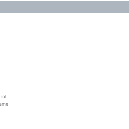
rol
rame