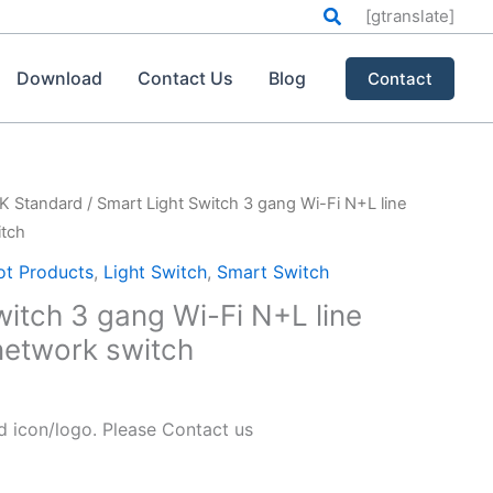
搜
[gtranslate]
索
Download
Contact Us
Blog
Contact
K Standard
/ Smart Light Switch 3 gang Wi-Fi N+L line
itch
ot Products
,
Light Switch
,
Smart Switch
witch 3 gang Wi-Fi N+L line
etwork switch
icon/logo. Please Contact us