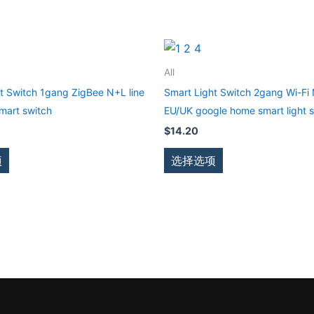
本
本
产
产
All
品
品
t Switch 1gang ZigBee N+L line
Smart Light Switch 2gang Wi-Fi 
有
有
mart switch
EU/UK google home smart light 
多
多
$
14.20
种
种
变
变
项
选择选项
体。
体。
可
可
在
在
产
产
品
品
页
页
面
面
上
上