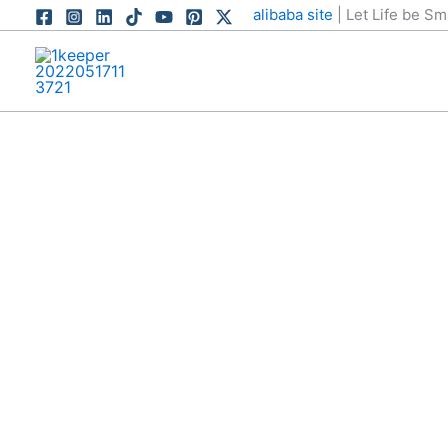
跳
alibaba site
| Let Life be S
至
内
容