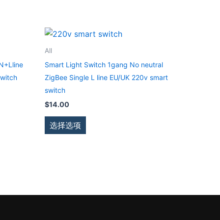
本
产
All
品
N+Lline
Smart Light Switch 1gang No neutral
有
switch
ZigBee Single L line EU/UK 220v smart
多
switch
种
$
14.00
变
体。
选择选项
可
在
产
品
页
面
上