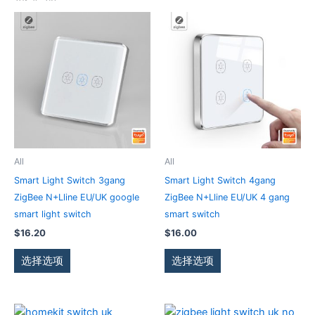
本
本
产
产
品
品
有
有
多
多
种
种
变
变
体。
体。
可
可
All
All
在
在
Smart Light Switch 3gang
Smart Light Switch 4gang
产
产
ZigBee N+Lline EU/UK google
ZigBee N+Lline EU/UK 4 gang
品
品
smart light switch
smart switch
页
页
$
16.20
$
16.00
面
面
上
上
选择选项
选择选项
选
选
择
择
这
这
本
本