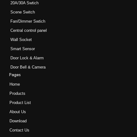
选
选
20A/30A Swtich
项
项
Scene Switch
Fan/Dimmer Swtich
Central control panel
Wall Socket
Smart Sensor
Door Lock & Alarm
Door Bell & Camera
Pages
Home
Products
Product List
About Us
Download
Contact Us