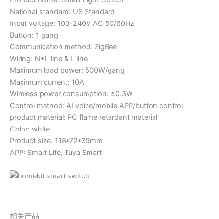
National standard: US Standard
Input voltage: 100-240V AC 50/60Hz
Button: 1 gang
Communication method: ZigBee
Wiring: N+L line & L line
Maximum load power: 500W/gang
Maximum current: 10A
Wireless power consumption: ≤0.3W
Control method: AI voice/mobile APP/button control
product material: PC flame retardant material
Color: white
Product size: 118*72*39mm
APP: Smart Life, Tuya Smart
相关产品