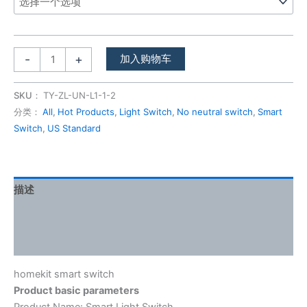
-
+
加入购物车
SKU：
TY-ZL-UN-L1-1-2
分类：
All
,
Hot Products
,
Light Switch
,
No neutral switch
,
Smart
Switch
,
US Standard
描述
其他信息
用户评价 (0)
homekit smart switch
Product basic parameters
Product Name: Smart Light Switch