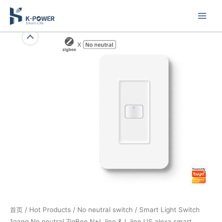
跳
至
内
Smart
容
Light
Switch
1gang
No
neutral
ZigBee
N+L
line
&
L
line
US
alexa
smart
首页
/
Hot Products
/
No neutral switch
/ Smart Light Switch
switch
1gang No neutral ZigBee N+L line & L line US alexa smart