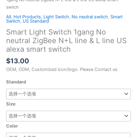
数
switch
量
All
,
Hot Products
,
Light Switch
,
No neutral switch
,
Smart
Switch
,
US Standard
Smart Light Switch 1gang No
neutral ZigBee N+L line & L line US
alexa smart switch
$
13.00
OEM, ODM, Customized icon/logo. Please Contact us
Standard
Size
Color