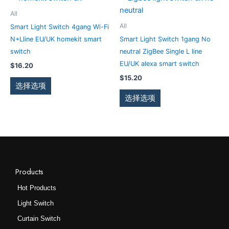
些
些
产
产
All
选
选
品
品
All
Smart Light Switch 4gang Wi-Fi
项
项
有
有
N+Lline EU/UK homekit smart
Smart Light Switch 1gang No
多
多
switch
neutral ZigBee Single L line
种
种
EU/UK alexa smart switch
$
16.20
变
变
$
15.20
体。
体。
选择选项
可
可
选择选项
在
在
产
产
品
品
页
页
面
面
上
上
Products
选
选
Hot Products
择
择
Light Switch
这
这
些
些
Curtain Switch