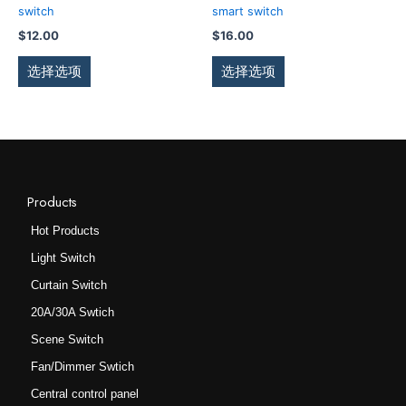
多
多
switch
smart switch
选
选
种
种
$
12.00
$
16.00
择
择
变
变
这
这
体。
体。
选择选项
选择选项
些
些
可
可
选
选
在
在
项
项
产
产
品
品
页
页
面
面
Products
上
上
Hot Products
选
选
Light Switch
择
择
这
这
Curtain Switch
些
些
20A/30A Swtich
选
选
Scene Switch
项
项
Fan/Dimmer Swtich
Central control panel