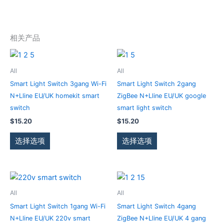
相关产品
本
本
产
产
All
All
品
品
Smart Light Switch 3gang Wi-Fi
Smart Light Switch 2gang
有
有
N+Lline EU/UK homekit smart
ZigBee N+Lline EU/UK google
多
多
switch
smart light switch
种
种
$
15.20
$
15.20
变
变
体。
体。
选择选项
选择选项
可
可
在
在
产
产
本
本
品
品
产
产
All
All
页
页
品
品
Smart Light Switch 1gang Wi-Fi
Smart Light Switch 4gang
面
面
有
有
N+Lline EU/UK 220v smart
ZigBee N+Lline EU/UK 4 gang
上
上