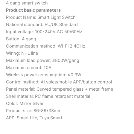
4 gang smart switch
Product basic parameters
Product Name: Smart Light Switch
National standard: EU/UK Standard
Input voltage: 100-240V AC 50/60Hz
Button: 4 gang
Communication method: Wi-Fi 2.4GHz
Wiring: N+L line
Maximum load power: ≤800W/gang
Maximum current: 10A
Wireless power consumption: ≤0.3W
Control method: AI voice/mobile APP/button control
Panel material: Curved tempered glass + metal frame
Shell material: PC flame retardant material
Color: Mirror Silver
Product size: 86*86*33mm
APP: Smart Life, Tuya Smart