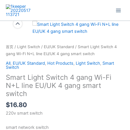
跳
至
内
容
Smart
Light
Switch
4
首页
/
Light Switch
/
EU/UK Standard
/ Smart Light Switch 4
gang
gang Wi-Fi N+L line EU/UK 4 gang smart switch
Wi-
All
,
EU/UK Standard
,
Hot Products
,
Light Switch
,
Smart
Fi
Switch
N+L
Smart Light Switch 4 gang Wi-Fi
line
N+L line EU/UK 4 gang smart
EU/UK
switch
4
gang
$
16.80
smart
220v smart switch
switch
数
smart network switch
量